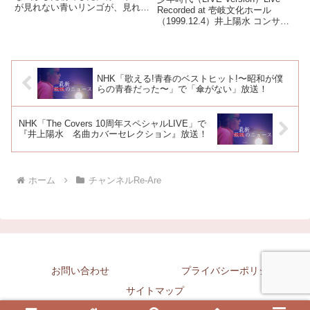
が見れない青いリンゴが、見れな
Recorded at 壱岐文化ホール
くなった。。。一時的かも知れな
（1999.12.4）井上陽水 コンサー
いけれど、衝撃でした。なんどア
ト1999 ライブ音源「井上陽水
クセスしても、サイトは見ること
ReMASTER」より2001年5月30
ができないままです。先日、教え
日発売＃井上陽水 ＃少年時代少
ていただいてから見るのが日課に
年時代作詞：
NHK「歌える!青春のベストヒット!〜昭和が僕
らの青春だった〜」で「傘がない」放送！
NHK「The Covers 10周年スペシャルLIVE」で
『井上陽水 名曲カバーセレクション』放送！
ホーム
チャンネルRe-Are
お問い合わせ
プライバシーポリシー
サイトマップ