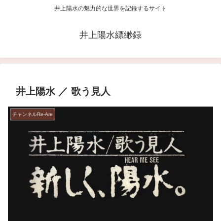
井上陽水の魅力的な世界を記録するサイト
井上陽水縹緲録
井上陽水 ／ 歌う見人
チャンネルRe-Are