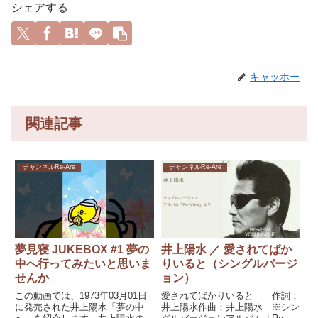
シェアする
キャッホー
関連記事
チャンネルRe-Are
チャンネルRe-Are
夢見寝 JUKEBOX #1 夢の
井上陽水 ／ 愛されてばか
中へ行ってみたいと思いま
りいると（シングルバージ
せんか
ョン）
この動画では、1973年03月01日
愛されてばかりいると 作詞：
に発売された井上陽水「夢の中
井上陽水作曲：井上陽水 ※シン