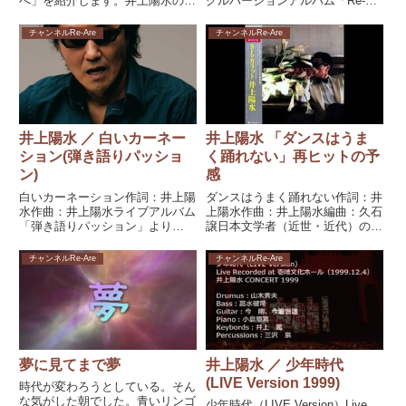
へ」を紹介します。井上陽水の代
グルバージョンアルバム「Re-
表曲。灯台下暗し。探している時
View」より1987年7月21日発売＃
には見つからないのに、もう一度
井上陽水 ＃愛されてばかりいる
チャンネルRe-Are
チャンネルRe-Are
探すと、そこにあったりするのが
とYouTube
不思議です。#井上陽水 #夢の中
へ
井上陽水 ／ 白いカーネー
井上陽水 「ダンスはうま
ション(弾き語りパッショ
く踊れない」再ヒットの予
ン)
感
白いカーネーション作詞：井上陽
ダンスはうまく踊れない作詞：井
水作曲：井上陽水ライブアルバム
上陽水作曲：井上陽水編曲：久石
「弾き語りパッション」より
譲日本文学者（近世・近代）のロ
2008年7月16日発売（2007.04.11
バート・キャンベルさんは、井上
富山オーバードホール）＃井上陽
陽水の楽曲「ダンスはうまく踊れ
チャンネルRe-Are
チャンネルRe-Are
水 #弾き語り #2007 #ライ
ない」を こう訳した。I Can't
ブ #ツアー編集後記弾き語りラ
Dance So Well.「I can't dan
イブアルバム
夢に見てまで夢
井上陽水 ／ 少年時代
(LIVE Version 1999)
時代が変わろうとしている。そん
な気がした朝でした。青いリンゴ
少年時代（LIVE Version）Live